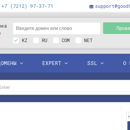
+7 (7212) 97-37-71
support@good
рка
Пров
а
KZ
RU
COM
NET
ДОМЕНЫ
EXPERT
SSL
О 