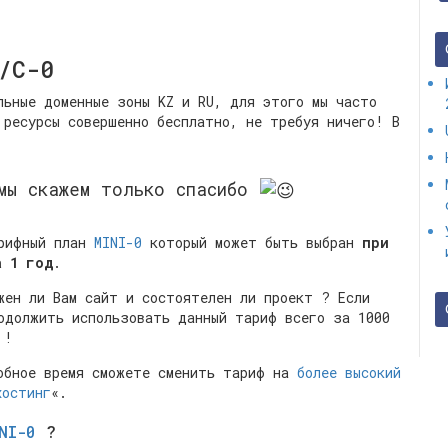
/С-0
льные доменные зоны KZ и RU, для этого мы часто
 ресурсы совершенно бесплатно, не требуя ничего! В
 мы скажем только спасибо
арифный план
MINI-0
который может быть выбран
при
а 1 год
.
жен ли Вам сайт и состоятелен ли проект ? Если
одолжить использовать данный тариф всего за 1000
 !
добное время сможете сменить тариф на
более высокий
хостинг
«.
NI-0
?