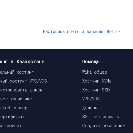
Настройка почты и записей DNS
>>
инг в Казахстане
Помощь
уальный хостинг
Wiki общее
чный хостинг VPS/VDS
Хостинг NVMe
гистрировать домен
Хостинг SSD
чное хранилище
VPS/VDS
cated сервер
Домены
сертификаты
SSL сертификаты
ый кабинет
Создать обращение