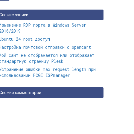
Свежие записи
Изменение RDP порта в Windows Server
2016/2019
Ubuntu 24 root доступ
Настройка почтовой отправки с opencart
Мой сайт не отображается или отображает
стандартную страницу Plesk
Устранение ошибки max request length при
использовании FCGI ISPmanager
Свежие комментарии