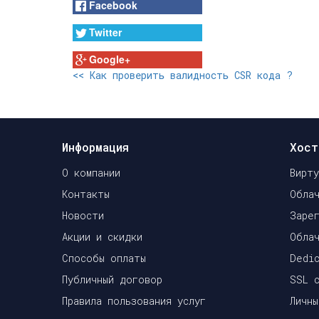
Facebook
Twitter
Google+
<<
Как проверить валидность CSR кода ?
Информация
Хост
О компании
Вирт
Контакты
Обла
Новости
Заре
Акции и скидки
Обла
Способы оплаты
Dedi
Публичный договор
SSL 
Правила пользования услуг
Личн