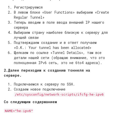
Регистрируемся
В левом блоке «User Functions» выбираем «Create
Regular Tunnel»
Теперь вводим в поле ввода внешний IP нашего
сервера
Выбираем страну наиболее близкую к серверу для
лучшей связи
Подтверждаем создание и в ответ получаем
«O.K.: Your tunnel has been allocated»
Щелкаем по ссылке «Tunnel Details», там все
детали нашей сети (обращаю внимание, что это
полноценная IPv6 сеть, это не 6to4 адреса).
2.Далее переходим к созданию тоннеля на
сервере.
Подключаемся к серверу по SSH.
Создаем новое подключение
/etc/sysconfig/network-scripts/ifcfg-he-ipv6
Со следующим содержанием
NAME="he-ipv6"