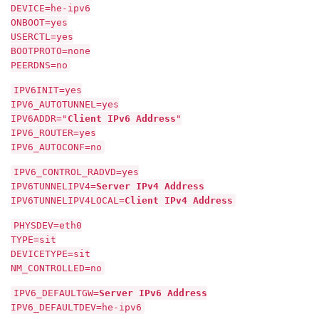
DEVICE=he-ipv6
ONBOOT=yes
USERCTL=yes
BOOTPROTO=none
PEERDNS=no
IPV6INIT=yes
IPV6_AUTOTUNNEL=yes
IPV6ADDR="
Client IPv6 Address
"
IPV6_ROUTER=yes
IPV6_AUTOCONF=no
IPV6_CONTROL_RADVD=yes
IPV6TUNNELIPV4=
Server IPv4 Address
IPV6TUNNELIPV4LOCAL=
Client IPv4 Address
PHYSDEV=eth0
TYPE=sit
DEVICETYPE=sit
NM_CONTROLLED=no
IPV6_DEFAULTGW=
Server IPv6 Address
IPV6_DEFAULTDEV=he-ipv6