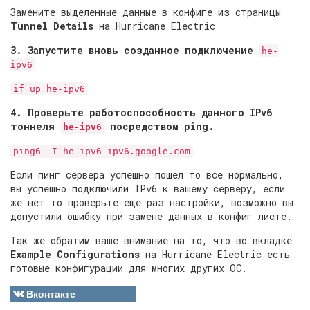
Замените выделенные данные в конфиге из страницы
Tunnel Details
на Hurricane Electric
3. Запустите вновь созданное подключение
he-
ipv6
if up he-ipv6
4. Проверьте работоспособность данного IPv6
тоннеля
посредством ping.
he-ipv6
ping6 -I he-ipv6 ipv6.google.com
Если пинг сервера успешно пошел то все нормально,
вы успешно подключили IPv6 к вашему серверу, если
же нет то проверьте еще раз настройки, возможно вы
допустили ошибку при замене данных в конфиг листе.
Так же обратим ваше внимание на то, что во вкладке
Example Configurations
на Hurricane Electric есть
готовые конфигурации для многих других ОС.
Вконтакте