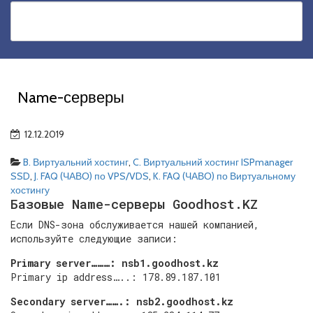
Name-серверы
12.12.2019
B. Виртуальний хостинг
,
C. Виртуальний хостинг ISPmanager
SSD
,
J. FAQ (ЧАВО) по VPS/VDS
,
K. FAQ (ЧАВО) по Виртуальному
хостингу
Базовые Name-серверы Goodhost.KZ
Если DNS-зона обслуживается нашей компанией,
используйте следующие записи:
Primary server………: nsb1.goodhost.kz
Primary ip address…..: 178.89.187.101
Secondary server…….: nsb2.goodhost.kz