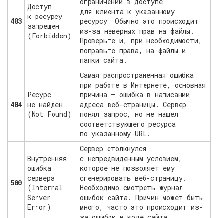
ограничений в доступе
Доступ
для клиента к указанному
к ресурсу
403
ресурсу. Обычно это происходит
запрещен
из-за неверных прав на файлы.
(Forbidden)
Проверьте и, при необходимости,
поправьте права, на файлы и
папки сайта.
Самая распространенная ошибка
при работе в Интернете, основная
Ресурс
причина — ошибка в написании
404
не найден
адреса веб-страницы. Сервер
(Not Found)
понял запрос, но не нашел
соответствующего ресурса
по указанному URL.
Сервер столкнулся
Внутренняя
с непредвиденным условием,
ошибка
которое не позволяет ему
сервера
сгенерировать веб-страницу.
500
(Internal
Необходимо смотреть журнал
Server
ошибок сайта. Причин может быть
Error)
много, часто это происходит из-
за ошибок в коде сайта.