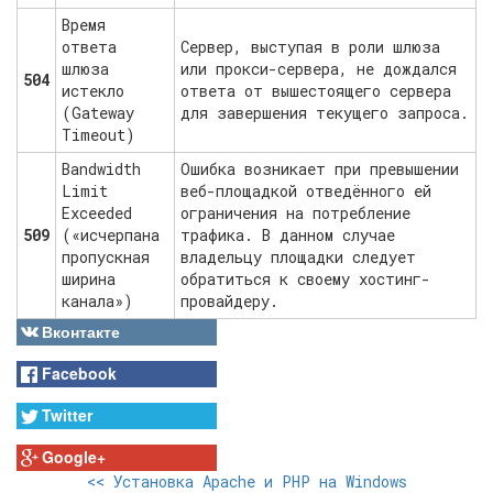
Время
ответа
Сервер, выступая в роли шлюза
шлюза
или прокси-сервера, не дождался
504
истекло
ответа от вышестоящего сервера
(Gateway
для завершения текущего запроса.
Timeout)
Bandwidth
Ошибка возникает при превышении
Limit
веб-площадкой отведённого ей
Exceeded
ограничения на потребление
509
(«исчерпана
трафика. В данном случае
пропускная
владельцу площадки следует
ширина
обратиться к своему хостинг-
канала»)
провайдеру.
Вконтакте
Facebook
Twitter
Google+
<<
Установка Apache и PHP на Windows