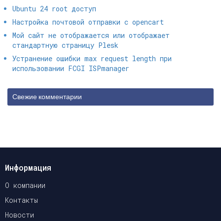
Ubuntu 24 root доступ
Настройка почтовой отправки с opencart
Мой сайт не отображается или отображает
стандартную страницу Plesk
Устранение ошибки max request length при
использовании FCGI ISPmanager
Свежие комментарии
Информация
О компании
Контакты
Новости