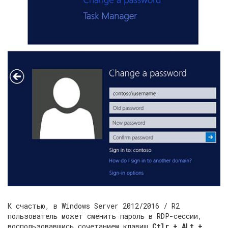
К счастью, в Windows Server 2012/2016 / R2
пользователь может сменить пароль в RDP-сессии,
воспользовавшись сочетанием клавиш
Ctlr + ALt +